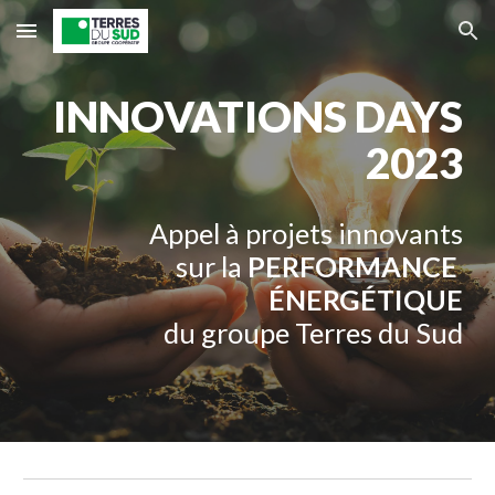
Skip to main content
Skip to navigation
INNOVATIONS DAYS
2023
Appel à projets innovants
sur la
PERFORMANCE
ÉNERG
É
TIQUE
du groupe Terres du Sud